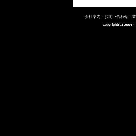
会社案内
-
お問い合わせ
-
業