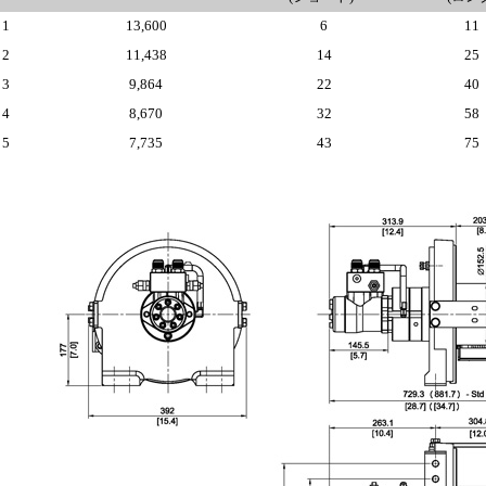
1
13,600
6
11
2
11,438
14
25
3
9,864
22
40
4
8,670
32
58
5
7,735
43
75