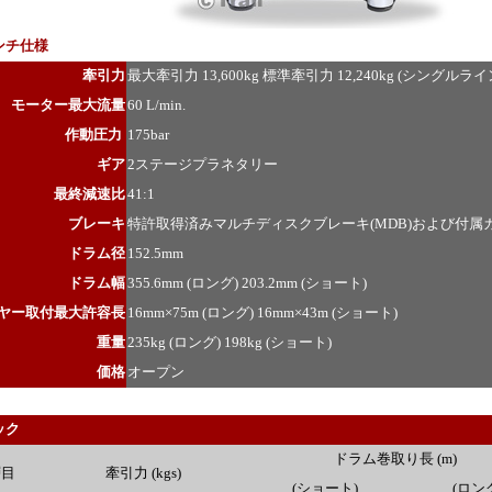
ンチ仕様
牽引力
最大牽引力 13,600kg 標準牽引力 12,240kg (シングルライ
モーター最大流量
60 L/min.
作動圧力
175bar
ギア
2ステージプラネタリー
最終減速比
41:1
ブレーキ
特許取得済みマルチディスクブレーキ(MDB)および付
ドラム径
152.5mm
ドラム幅
355.6mm (ロング) 203.2mm (ショート)
ヤー取付最大許容長
16mm×75m (ロング) 16mm×43m (ショート)
重量
235kg (ロング) 198kg (ショート)
価格
オープン
ック
ドラム巻取り長 (m)
層目
牽引力 (kgs)
(ショート)
(ロン