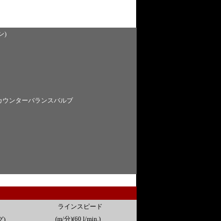
ン)
属カウンターバランスバルブ
ラインスピード
(m/分)(60 l/min.)
グ)