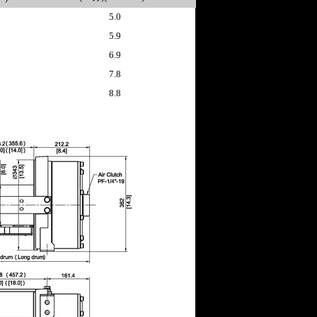
5.0
5.9
6.9
7.8
8.8