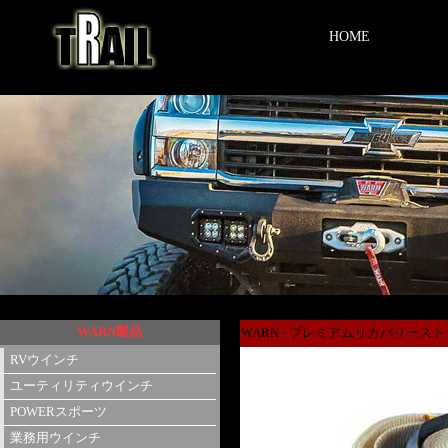
HOME
WARN製品
WARN - プレミアムリカバリース
RVウインチ
ユーティリティウインチ
POWERスポーツ
業務用ウインチ